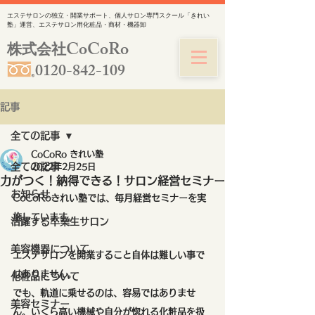
エステサロンの独立・開業サポート、個人サロン専門スクール「きれい
塾」運営、エステサロン用化粧品・商材・機器卸
CoCoRo
株式会社
0120-842-109
記事
全ての記事
CoCoRo きれい塾
全ての記事
2022年2月25日
力がつく！納得できる！サロン経営セミナー
お知らせ
CoCoRoきれい塾では、毎月経営セミナーを実
施しています。
活躍する卒業生サロン
美容機器について
エステサロンを開業すること自体は難しい事で
はありません。
化粧品について
でも、軌道に乗せるのは、容易ではありませ
美容セミナー
ん。いくら高い機械や自分が惚れる化粧品を扱