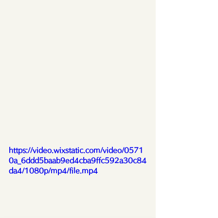
https://video.wixstatic.com/video/0571
0a_6ddd5baab9ed4cba9ffc592a30c84
da4/1080p/mp4/file.mp4