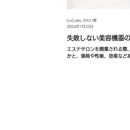
CoCoRo きれい塾
2024年7月22日
失敗しない美容機器
エステサロンを開業される際
かと、価格や性能、効果など
と思います。エステの美容機
しますので、失敗はしたくな
であらゆる情報が簡単に得ら
りました。 例えばエステ...