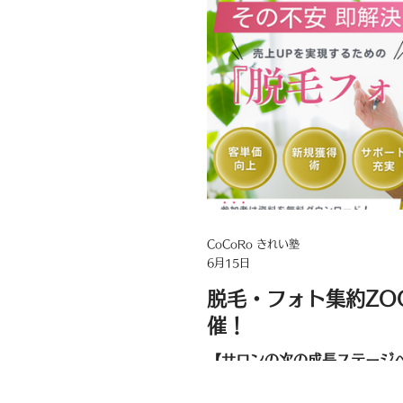
CoCoRo きれい塾
6月15日
脱毛・フォト集約ZO
催！
【サロンの次の成長ステージへ
で、客単価と集客を一気に加