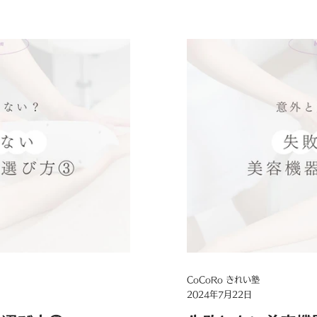
メニュー構成で客単価や集
い、高いから良いとは限りま
か？ 「フェイシャルや痩
ーがない」 「お客様から
入コストが心配…」 そん
！ 7月10日（金）、
ティライト』」を活用し
ナーを開催いたします🔥
器の説明ではありません！
るプロ」だからこそ分か
具体的に伝授します。 導
う変わるか、具体的な売上
しします。 ⁡ 「借金が怖
ミナーが終わる頃には、
る！」という確信に変わっ
詳細 日程: 7月10日
 11:00 【午後の部】
CoCoRo きれい塾
2024年7月22日