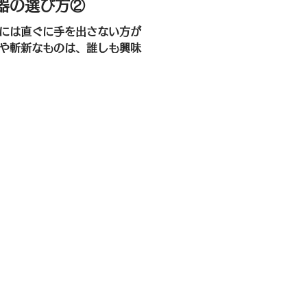
器の選び方②
のや斬新なものは、誰しも興味
 他サロンにないメニューで差
ご新規のお客様を獲得したいと
いかなとネットで探してみたり