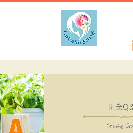
開業Q
Opening Qa