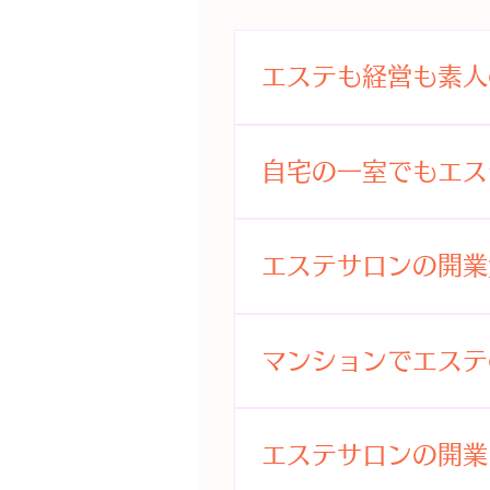
エステも経営も素人
出来ます ！ある意味 、
るように、人間好きなこと
自宅の一室でもエス
ウは経験から学び、身につ
は、開業後の経験を通して
3坪（6畳）ほどの部屋が
としたフォロー体制がある
ね。 但し、自宅の場合は
エステサロンの開業
ですね 。 【これからエス
が必要です。 ワンルーム
や価格を考える ⇒ 顧客目
す。
いかない ③.エステの魅力
メニューなどエステの内容
求めず、上客は自分で育てる
マーなどのエステ機器に加
マンションでエステ
プルにお客様が喜ぶことを
す。 さらにドレッサーや
方が早い ⑦.エステのスキ
カーテンや照明器具などイ
マンションを借りて、開業
ントや業者の話を鵜呑みに
て家具で十分です。 その
隠して開業した場合は、発
エステサロンの開業
になります。 【エイジン
いという物件は比較的少な
ジングのニーズが高いので