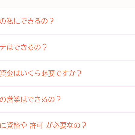
の私にできるの？
好き であることが第一条件とも言えます。 昔から「好きこ
には努力を惜しみません。 どんな繁盛店でも、最初は素人
テはできるの？
いていくものです。 エステスクールで開業に必要な最低限
学んでいきます。だから初心者が選ぶスクールの条件は、
あれば十分です。 さらにリビングでお茶したり、カウンセ
か どうかが1番 です。 さらに良心的で面倒見の良いディ
、生活臭や台所用品などが見えないようにするなど、生活感
資金はいくら必要ですか？
テサロンを開業する人に必要な心構え 】 ①.友人や知人の
マンションでも工夫次第で、ゆったりとした癒しの空間を演
線で考えられる ②.既存のサロンをお手本にしないこと ⇒
を一人でも多くの人に知って頂くこと ⇒ エステ のファンを
により、開業資金も違ってきます。 エステサロンとして最
もの ⇒ 上客は既に他店のリピーター ⑤.サロン経営を難
え、施術に使う化粧品やタオルなどの消耗品を揃えると約3
の営業はできるの？
努力する ⑥.趣味の延長戦でもいいから出来ることから始め
接客テーブル、イスなどの備品も必要になります。また、癒
ルや接客は実践で身に付けるもの ⇒ 何でもやってるうちに
ンテリア用品も必要でしょう。 備品やインテリア用品は高
する場合はエステサロンの営業が可能 な物件を探さなけれ
しないこと ⇒ 理屈と現実は違う
他、テナントやマンションを借りる場合は、別途敷金や紹介
覚した段階で退出を余儀なくされるので、リスクは大です。
に資格や 許可 が必要なの？
グケアの需要増により、開業資金増も？】 近年のエステは
いので、早い段階から不動産屋さんに相談し、希望に沿っ
、ハンドだけのエステだと集客の段階で苦戦することになり