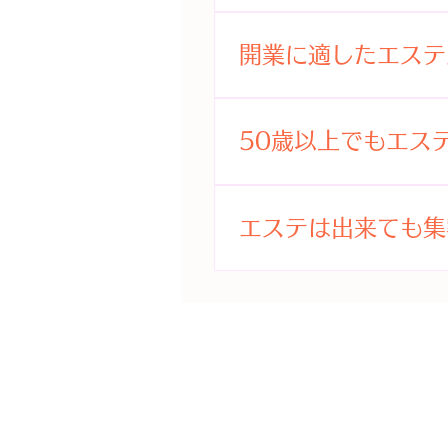
切です。 言い換えるなら
サロンでも痩身や脱毛メニ
エステ サロン の場合は
に開業資金は目指すエステ
た、開業の際は、税務署に
開業に適したエステ
程度、エイジングケアのメ
確定申告した時に自動的に
う。 【痩身や脱毛機器っ
まずエステサロンの独立開
スが増えています。 個人
験もなく、サロン経営も初
120万円から350万円程
50歳以上でもエス
ウハウがなければ、開業は
てきます。 機種を選ぶ際
卒業後に開業したサロンの
の整備です。 【フェイシ
大丈夫です。子供が成長し
す。 次に教育内容や授業
ケアから始めて、段階的に
起業する人など、50才を
エステは出来ても集
選びましょう。 【こんなス
応えられるエステ機器や商
憶力は低下します。ただ知
ってくれる。 ②.比較的
ど、できるだけムダな出費
ん。 開業後、できること
講してくれる。 ④.マン
初めてエステサロンの開業
ています。 また知識や技
実している。 ⑥.できるよ
客様が来店してくれなけれ
までフォローしてくれるス
ず、生徒本位で対応してくれ
もらい 、 来店 に繋げ
様の年齢層が高くなってい
フォローがしっかりしてく
体、SNSなどの活用もし
は、自分と年齢が近いエス
はありません。こうした集
報をもらうなど、様々なア
ん選びは重要だということ