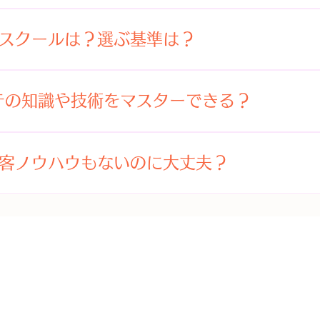
良い物件が見つかった時が開業のタイミングとも言えます。
ューを取り入れるようになり、トータルエステを目指す人が
資格や許可は必要ありません。 したがって誰でもエステサロ
サロンの内容によって大きく異なってきます。 ハンドだけ
開業届を提出しなければなりませんが、確定申告をする時でも
スクールは？選ぶ基準は？
ニューを取入れるなら備品やインテリア用品を除いて60～
開業届けとなります。
て高いの？】 痩身や脱毛ニーズの高まりから個人サロンで
業専門のスクールを選ぶことをおすすめします。 その理由
サロンにおすすめの痩身機器の価格は約50万～100万ほど
めての人が開業する場合は、単にエステの知識や技術だけ
度必要になります。 脱毛機の場合は機能や製造国などによ
テの知識や技術をマスターできる？
おろか経営を軌道に乗せることが難しいからです。 その点
に、注意しなければならないのは、やはり、機能性や効果性
情報をたくさん持っていることが、経験の乏しい人にとっ
ャルのエイジングケアから段階的に】 個人サロンの場合は
、独立すると、女性は新たにやりがいを求めて起業したり
日数、時間、受講料も自分が目指すサロンの内容や自分が受
トータルエステを目指すサロンが多いようです。 いずれに
過ぎてからエステサロンを開業する人はたくさんいます。確
客ノウハウもないのに大丈夫？
クールがオススメ】 ①.体験会でスクールのPR より自分
材などを最優先に考え、備品やインテリア用品は、シンプ
識や技術は実践の中で身につくもの。すべてマスターして
短期間で集中して学べて、料金がリーズナブル。 ③.都合で
は抑えるようにましよう。
から始めればいいのです。心配しなくても気がつくと、いつ
ツーマンか、それに近い体制で教えてくれる。 ⑤.卒業後の
を目指す人にとって一番難しい のが集客です。 いくら知
術を覚えられるかどうか不安な人は補講が充実していて、知
うになるまで教えてくれる。 ⑦.実践経験が豊富なスタッフ
ば始まりません。 まずは、サロンの内容やメニュー、価格
クールを選ぶと良いでしょう。 近年、フェイシャルをはじ
る。 ⑨.明るくてアットホームな雰囲気がある。 ➉.受
ていくための取組みが重要になります。 その為にはホームペ
て、利用客のコア層は40代から60代です。エステをよく利
れる。
ていかなければなりません。但し、これらの集客ノウハウは
テティシャンの方が良いという話はよく 聞きます 。
客など営業面に関しては、個人サロンに精通 したディーラ
ドバイスを受けることをおすすめします。こうしたことか
です。