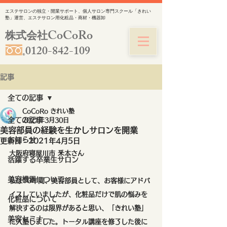
エステサロンの独立・開業サポート、個人サロン専門スクール「きれい
塾」運営、エステサロン用化粧品・商材・機器卸
CoCoRo
株式会社
0120-842-109
記事
全ての記事
CoCoRo きれい塾
全ての記事
2021年3月30日
美容部員の経験を生かしサロンを開業
お知らせ
更新日：
2021年4月5日
大阪府寝屋川市 釆本さん
活躍する卒業生サロン
美容機器について
私は10年間、美容部員として、お客様にアドバ
イスしていましたが、化粧品だけで肌の悩みを
化粧品について
解決するのは限界があると思い、「きれい塾」
美容セミナー
に入塾しました。トータル講座を修了した後に