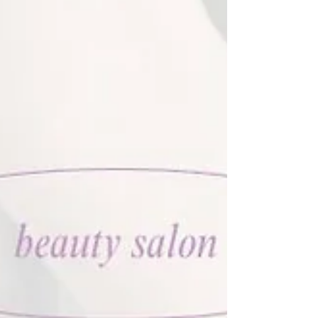
「脱毛＆光フォト機『ビューティライト』」を活用し
た、「利益倍増」ZOOMセミナーを開催いたします🔥
今回のセミナーは、単なる機器の説明ではありませ
ん！ 「すでにサロンを経営しているプロ」だからこそ
分かる、戦略的な導入・活用法を具体的に伝授しま
す。 導入したその日からサロンがどう変わるか、具体
的な売上シミュレーションを交えてお話しします。 ⁡
「借金が怖い…」という不安も、このセミナーが終わ
る頃には、「これなら投資する価値がある！」という
確信に変わっているはずです。 📅 セミナー詳細 日程:
7月10日（金） 【午前の部】10:00 〜 11:00 【午
後の部】13:00 〜 14:00 場所: ZO