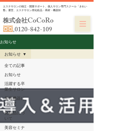
エステサロンの独立・開業サポート、個人サロン専門スクール「きれい
塾」運営、エステサロン用化粧品・商材・機器卸
CoCoRo
株式会社
0120-842-109
お知らせ
お知らせ
全ての記事
お知らせ
活躍する卒
業生サロン
美容機器に
ついて
化粧品につ
いて
美容セミナ